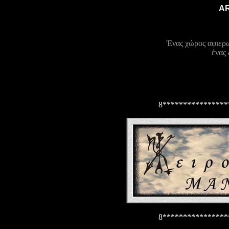
A
Ένας χώρος αφιερω
ένας 
8****************
8****************