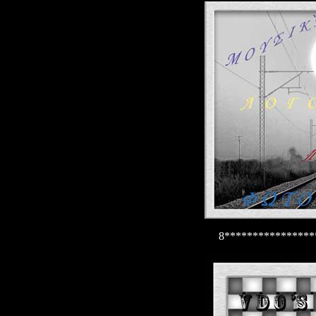
8****************